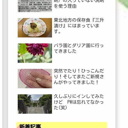
剤）の入っていない洗剤
を使う理由
東北地方の保存食『三升
漬け』にはまっていま
す。
バラ園とダリア園に行っ
てきました
突然でたり！ひっこんだ
り！そしてまたご新規さ
んがやってきました！
久しぶりにインしてみた
けど PWは忘れてなかっ
た(笑)
新着記事