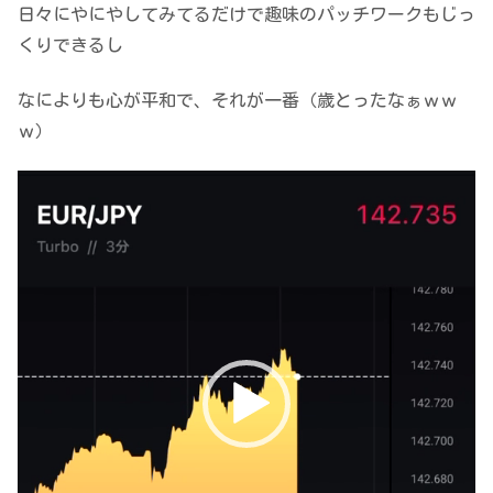
日々にやにやしてみてるだけで趣味のパッチワークもじっ
くりできるし
なによりも心が平和で、それが一番（歳とったなぁｗｗ
ｗ）
動
画
プ
レ
ー
ヤ
ー