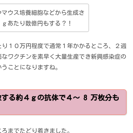
やマウス培養細胞などから生成さ
１ｇあたり数億円もする？！
たり１０万円程度で通常１年かかるところ、２週
価なワクチンを素早く大量生産でき新興感染症の
いうことになりますね。
する約４ｇの抗体で４～ 8 万枚分も
ころまでたどり着きました。