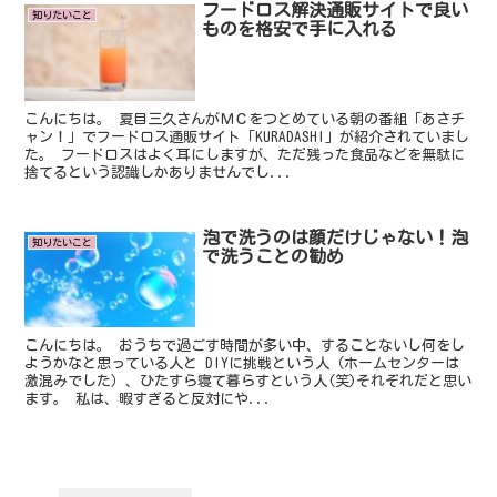
フードロス解決通販サイトで良い
知りたいこと
ものを格安で手に入れる
こんにちは。 夏目三久さんがＭＣをつとめている朝の番組「あさチ
ャン！」でフードロス通販サイト「KURADASHI」が紹介されていまし
た。 フードロスはよく耳にしますが、ただ残った食品などを無駄に
捨てるという認識しかありませんでし...
泡で洗うのは顔だけじゃない！泡
知りたいこと
で洗うことの勧め
こんにちは。 おうちで過ごす時間が多い中、することないし何をし
ようかなと思っている人と DIYに挑戦という人（ホームセンターは
激混みでした）、ひたすら寝て暮らすという人(笑)それぞれだと思い
ます。 私は、暇すぎると反対にや...