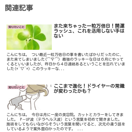
関連記事
また来ちゃった一粒万倍日！開運
知りたいこと
ラッシュ、これを活用しない手は
ない
こんにちは。 つい最近一粒万倍日の事を書いたばかりだったのに、
また来てしまいました(⌒∇⌒) 最強のラッキーな日は６月にやって
くるといいましたが、昨日から４日連続あるということを忘れていま
した(*^▽^*) このラッキーな...
ここまで進化！ドライヤーの常識
知りたいこと
が変わったかも？
こんにちは。 今日は月に一度の美容院。カットとカラーをしてきま
した。 P－UP波（テラヘルス波）という言葉を初めて聞きました。
施術をしてもらいながらそういう言葉を聞いてると、次元の違う話を
しているようで案外面白かったのです。 ...