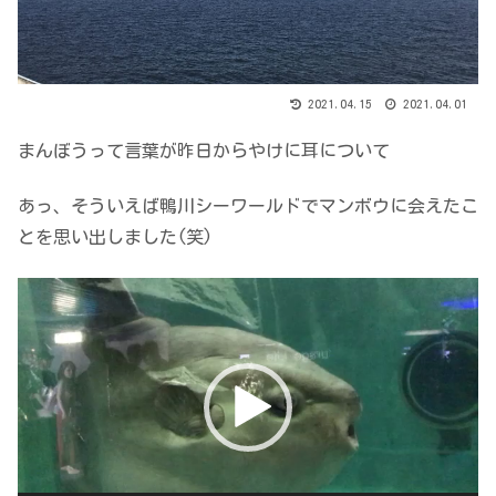
2021.04.15
2021.04.01
まんぼうって言葉が昨日からやけに耳について
あっ、そういえば鴨川シーワールドでマンボウに会えたこ
とを思い出しました(笑)
動
画
プ
レ
ー
ヤ
ー