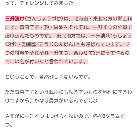
って、チャレンジしてみました。
三升漬け
(さんしょう
づけ
)は、北海道・東北地方の郷土料
理で、青唐辛子・麹・醤油をそれぞれ、一升ずつの分量で
漬け込んだものです。 東北地方では、一升
漬
(いっしょう
づけ
)・麹南蛮(こうじなんばん)とも呼ばれています。 3
つの材料をそれぞれ一升ずつ、合わせて3升使って作るの
でこの名が付いたと言われています。
ということで、全然難しくないんです。
ただ青唐辛子という武器にもなる辛いものを料理にするわ
けですから、かなり勇気がいるんです(笑)
さすがに一升ずつはつけられないので、各400グラムず
つ。