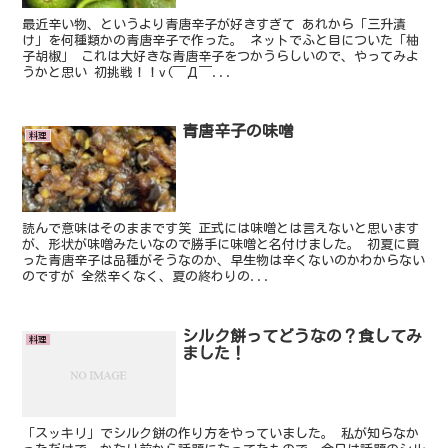
最近辛い物、というより青唐辛子が好きすぎて あれから「三升漬
け」を何種類かの青唐辛子で作った。 ネットでふと目についた「柚
子胡椒」 これは大好きな青唐辛子をつかうらしいので、やってみよ
うかと思い 初挑戦！！v(￣Д￣...
青唐辛子の味噌
料理
読んで意味はそのままです笑 正式には味噌とは言えないと思います
が、形状が味噌みたいなので勝手に味噌と名付けました。 初夏に買
った青唐辛子は品種がそうなのか、早生物は辛くないのかわからない
のですが 全然辛くなく、夏の終わりの...
シルク餅ってどうなの？食してみ
料理
ました！
「スッキリ」でシルク餅の作り方をやっていました。 私が知らなか